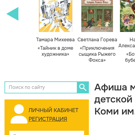
Тамара Михеева
Светлана Горева
На
Алекса
«Тайник в доме
«Приключения
художника»
сыщика Рыжего
«Бо
Фокса»
буб
Афиша м
детской
Коми им
ЛИЧНЫЙ КАБИНЕТ
РЕГИСТРАЦИЯ