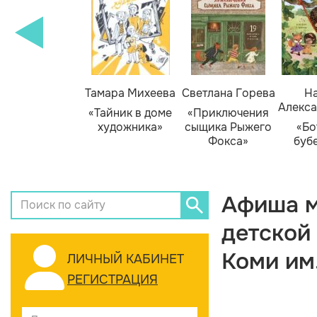
Тамара Михеева
Светлана Горева
На
Алекса
«Тайник в доме
«Приключения
художника»
сыщика Рыжего
«Бо
Фокса»
буб
Афиша м
детской
Коми им
ЛИЧНЫЙ КАБИНЕТ
РЕГИСТРАЦИЯ