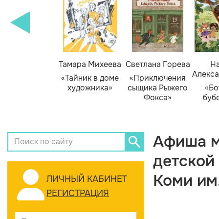
Тамара Михеева
Светлана Горева
На
Алекса
«Тайник в доме
«Приключения
художника»
сыщика Рыжего
«Бо
Фокса»
буб
Афиша м
детской
Коми им
ЛИЧНЫЙ КАБИНЕТ
РЕГИСТРАЦИЯ