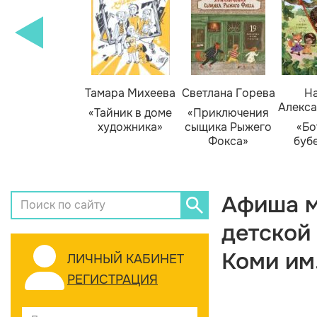
Тамара Михеева
Светлана Горева
На
Алекса
«Тайник в доме
«Приключения
художника»
сыщика Рыжего
«Бо
Фокса»
буб
Афиша м
детской
Коми им
ЛИЧНЫЙ КАБИНЕТ
РЕГИСТРАЦИЯ