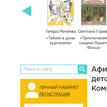
Тамара Михеева
Светлана Горе
«Тайник в доме
«Приключени
художника»
сыщика Рыжег
Фокса»
Афи
дет
Ком
ЛИЧНЫЙ КАБИНЕТ
РЕГИСТРАЦИЯ