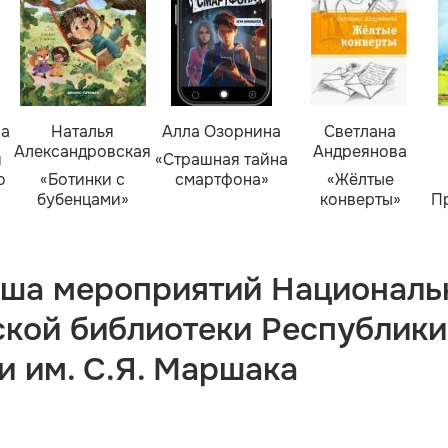
ва
Наталья
Алла Озорнина
Светлана
Александровская
Андреянова
я
«Страшная тайна
о
«Ботинки с
смартфона»
«Жёлтые
бубенцами»
конверты»
П
ша мероприятий Националь
ской библиотеки Республики
и им. С.Я. Маршака