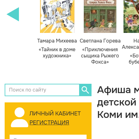
Тамара Михеева
Светлана Горева
На
Алекса
«Тайник в доме
«Приключения
художника»
сыщика Рыжего
«Бо
Фокса»
буб
Афиша м
детской
Коми им
ЛИЧНЫЙ КАБИНЕТ
РЕГИСТРАЦИЯ