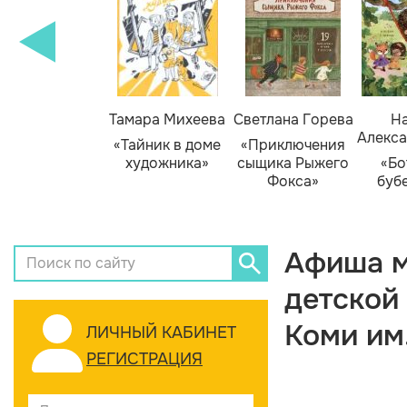
Тамара Михеева
Светлана Горева
На
Алекса
«Тайник в доме
«Приключения
художника»
сыщика Рыжего
«Бо
Фокса»
буб
Афиша м
детской
Коми им
ЛИЧНЫЙ КАБИНЕТ
РЕГИСТРАЦИЯ