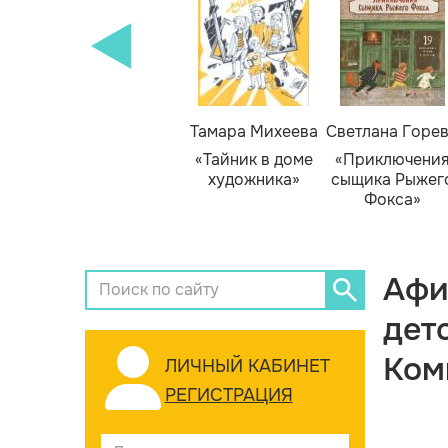
Тамара Михеева
Светлана Горе
«Тайник в доме
«Приключени
художника»
сыщика Рыжег
Фокса»
Афи
дет
Ком
ЛИЧНЫЙ КАБИНЕТ
РЕГИСТРАЦИЯ