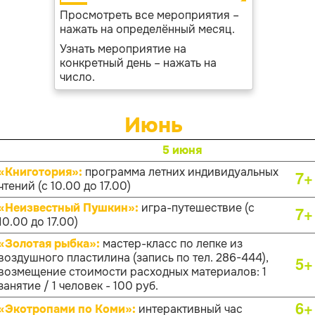
Просмотреть все мероприятия –
нажать на определённый месяц.
Узнать мероприятие на
конкретный день – нажать на
число.
Июнь
5 июня
«Книготория»:
программа летних индивидуальных
7+
чтений (с 10.00 до 17.00)
«Неизвестный Пушкин»:
игра-путешествие (с
7+
10.00 до 17.00)
«Золотая рыбка»:
мастер-класс по лепке из
воздушного пластилина (запись по тел. 286-444),
5+
возмещение стоимости расходных материалов: 1
занятие / 1 человек - 100 руб.
6+
«Экотропами по Коми»:
интерактивный час