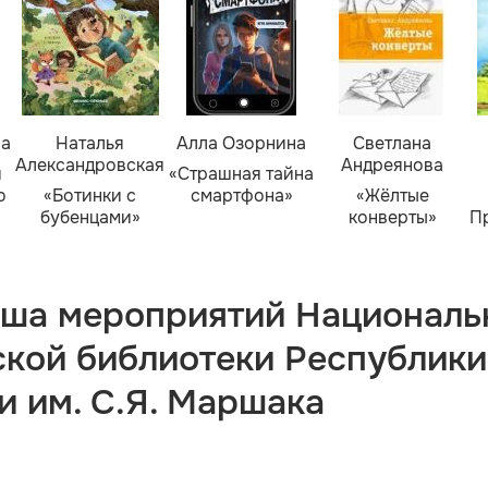
ва
Наталья
Алла Озорнина
Светлана
Александровская
Андреянова
я
«Страшная тайна
о
«Ботинки с
смартфона»
«Жёлтые
бубенцами»
конверты»
П
ша мероприятий Националь
ской библиотеки Республики
и им. С.Я. Маршака