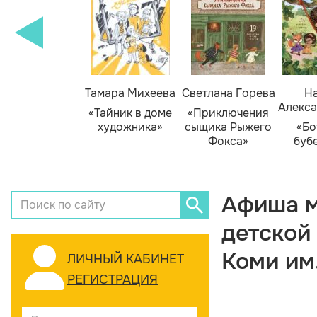
Тамара Михеева
Светлана Горева
На
Алекса
«Тайник в доме
«Приключения
художника»
сыщика Рыжего
«Бо
Фокса»
буб
Афиша м
детской
Коми им
ЛИЧНЫЙ КАБИНЕТ
РЕГИСТРАЦИЯ