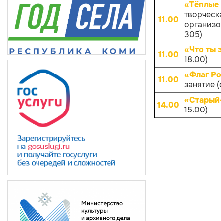
«Тёплые 
творческ
11.00
организов
305)
«Что ты 
11.00
18.00)
«Флаг Ро
11.00
занятие (
«Старый
14.00
15.00)