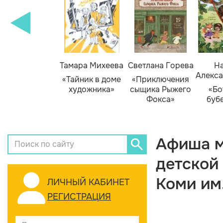
Тамара Михеева
Светлана Горева
На
Алекса
«Тайник в доме
«Приключения
художника»
сыщика Рыжего
«Бо
Фокса»
буб
Афиша м
детской
Коми им
ЛИЧНЫЙ КАБИНЕТ
РЕГИСТРАЦИЯ