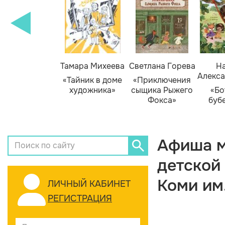
Тамара Михеева
Светлана Горева
На
Алекса
«Тайник в доме
«Приключения
художника»
сыщика Рыжего
«Бо
Фокса»
буб
Афиша м
детской
Коми им
ЛИЧНЫЙ КАБИНЕТ
РЕГИСТРАЦИЯ