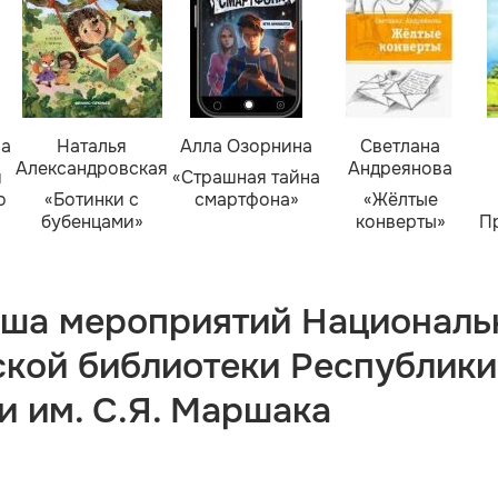
ва
Наталья
Алла Озорнина
Светлана
Александровская
Андреянова
я
«Страшная тайна
о
«Ботинки с
смартфона»
«Жёлтые
бубенцами»
конверты»
П
ша мероприятий Националь
ской библиотеки Республики
и им. С.Я. Маршака