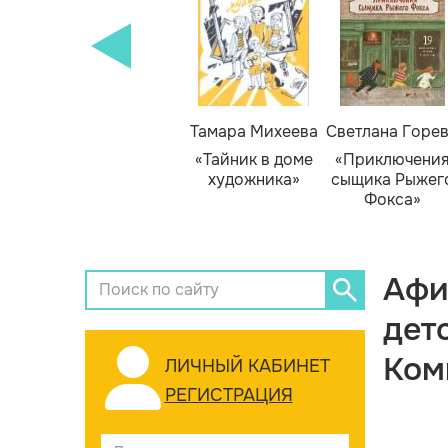
Тамара Михеева
Светлана Горе
«Тайник в доме
«Приключени
художника»
сыщика Рыжег
Фокса»
Афи
дет
Ком
ЛИЧНЫЙ КАБИНЕТ
РЕГИСТРАЦИЯ