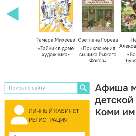
Тамара Михеева
Светлана Горева
На
Алекса
«Тайник в доме
«Приключения
художника»
сыщика Рыжего
«Бо
Фокса»
буб
Афиша м
детской
Коми им
ЛИЧНЫЙ КАБИНЕТ
РЕГИСТРАЦИЯ