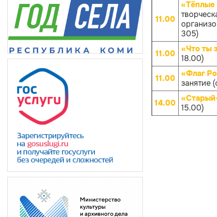
«Тёплые 
творческ
11.00
организов
305)
«Что ты 
11.00
18.00)
«Флаг Ро
11.00
занятие (
«Старый
14.00
15.00)