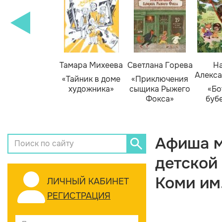
Тамара Михеева
Светлана Горева
На
Алекса
«Тайник в доме
«Приключения
художника»
сыщика Рыжего
«Бо
Фокса»
буб
Афиша м
детской
Коми им
ЛИЧНЫЙ КАБИНЕТ
РЕГИСТРАЦИЯ