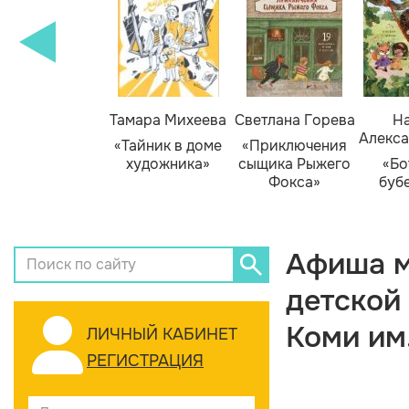
Тамара Михеева
Светлана Горева
На
Алекса
«Тайник в доме
«Приключения
художника»
сыщика Рыжего
«Бо
Фокса»
буб
Афиша м
детской
Коми им
ЛИЧНЫЙ КАБИНЕТ
РЕГИСТРАЦИЯ