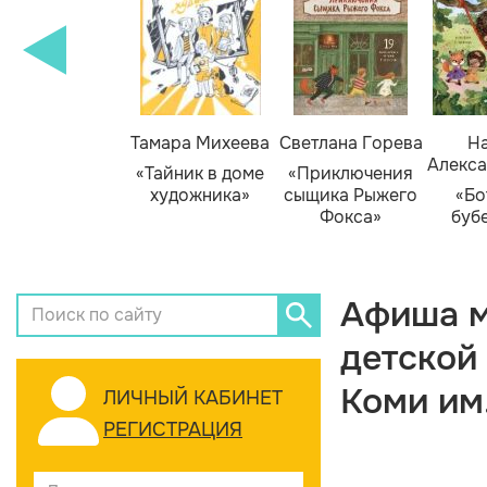
Тамара Михеева
Светлана Горева
На
Алекса
«Тайник в доме
«Приключения
художника»
сыщика Рыжего
«Бо
Фокса»
буб
Афиша м
детской
Коми им
ЛИЧНЫЙ КАБИНЕТ
РЕГИСТРАЦИЯ