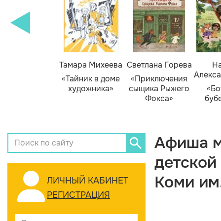
Тамара Михеева
Светлана Горева
На
Алекса
«Тайник в доме
«Приключения
художника»
сыщика Рыжего
«Бо
Фокса»
буб
Афиша м
детской
Коми им
ЛИЧНЫЙ КАБИНЕТ
РЕГИСТРАЦИЯ