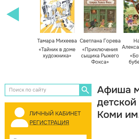
Тамара Михеева
Светлана Горева
На
Алекса
«Тайник в доме
«Приключения
художника»
сыщика Рыжего
«Бо
Фокса»
буб
Афиша м
детской
Коми им
ЛИЧНЫЙ КАБИНЕТ
РЕГИСТРАЦИЯ