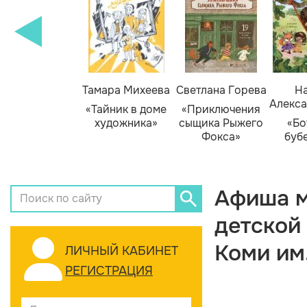
Тамара Михеева
Светлана Горева
На
Алекса
«Тайник в доме
«Приключения
художника»
сыщика Рыжего
«Бо
Фокса»
буб
Афиша м
детской
Коми им
ЛИЧНЫЙ КАБИНЕТ
РЕГИСТРАЦИЯ