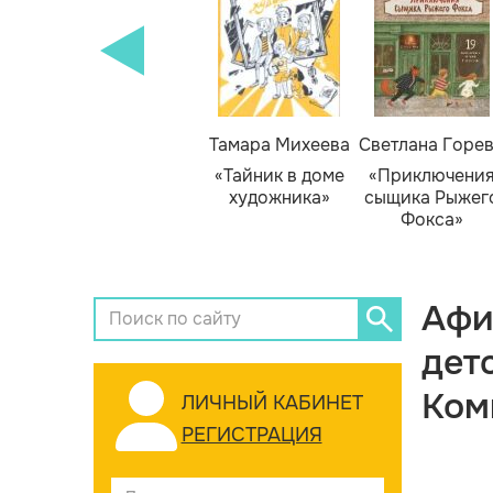
Тамара Михеева
Светлана Горе
«Тайник в доме
«Приключени
художника»
сыщика Рыжег
Фокса»
Афи
дет
Ком
ЛИЧНЫЙ КАБИНЕТ
РЕГИСТРАЦИЯ