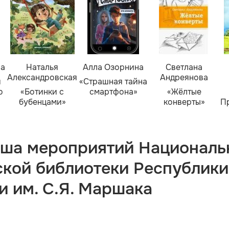
ва
Наталья
Алла Озорнина
Светлана
Александровская
Андреянова
я
«Страшная тайна
о
«Ботинки с
смартфона»
«Жёлтые
бубенцами»
конверты»
П
ша мероприятий Националь
ской библиотеки Республики
и им. С.Я. Маршака