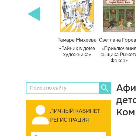
Тамара Михеева
Светлана Горе
«Тайник в доме
«Приключени
художника»
сыщика Рыжег
Фокса»
Афи
дет
Ком
ЛИЧНЫЙ КАБИНЕТ
РЕГИСТРАЦИЯ