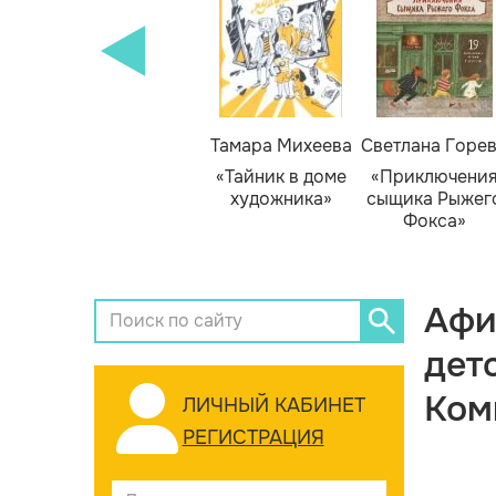
Тамара Михеева
Светлана Горе
«Тайник в доме
«Приключени
художника»
сыщика Рыжег
Фокса»
Афи
дет
Ком
ЛИЧНЫЙ КАБИНЕТ
РЕГИСТРАЦИЯ