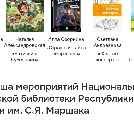
ва
Наталья
Алла Озорнина
Светлана
Александровская
Андреянова
я
«Страшная тайна
о
«Ботинки с
смартфона»
«Жёлтые
бубенцами»
конверты»
П
ша мероприятий Националь
ской библиотеки Республики
и им. С.Я. Маршака