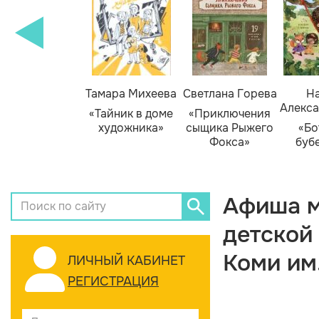
Тамара Михеева
Светлана Горева
На
Алекса
«Тайник в доме
«Приключения
художника»
сыщика Рыжего
«Бо
Фокса»
буб
Афиша м
детской
Коми им
ЛИЧНЫЙ КАБИНЕТ
РЕГИСТРАЦИЯ