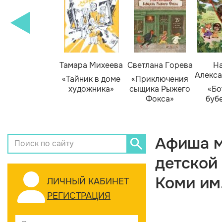
Тамара Михеева
Светлана Горева
На
Алекса
«Тайник в доме
«Приключения
художника»
сыщика Рыжего
«Бо
Фокса»
буб
Афиша м
детской
Коми им
ЛИЧНЫЙ КАБИНЕТ
РЕГИСТРАЦИЯ