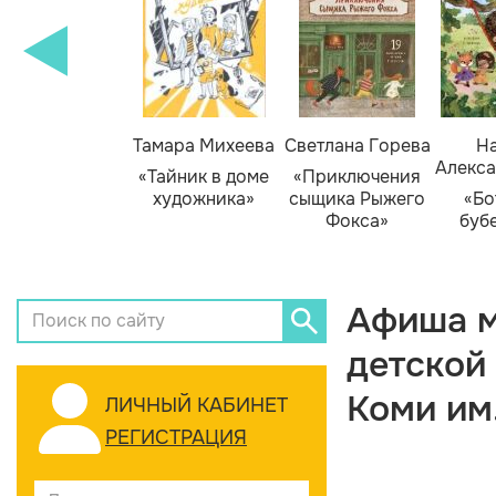
Тамара Михеева
Светлана Горева
На
Алекса
«Тайник в доме
«Приключения
художника»
сыщика Рыжего
«Бо
Фокса»
буб
Афиша м
детской
Коми им
ЛИЧНЫЙ КАБИНЕТ
РЕГИСТРАЦИЯ