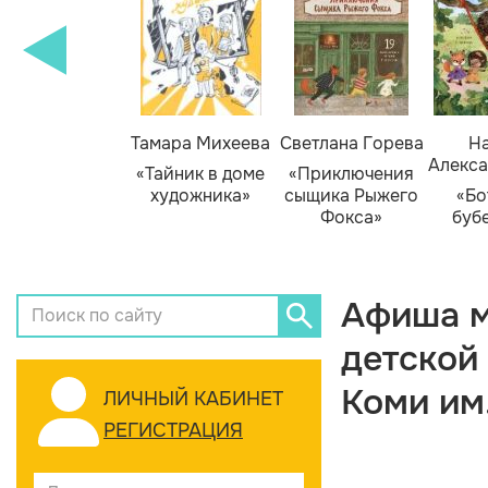
Тамара Михеева
Светлана Горева
На
Алекса
«Тайник в доме
«Приключения
художника»
сыщика Рыжего
«Бо
Фокса»
буб
Афиша м
детской
Коми им
ЛИЧНЫЙ КАБИНЕТ
РЕГИСТРАЦИЯ