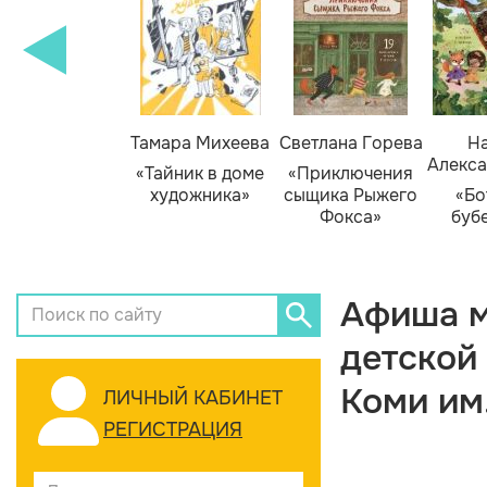
Тамара Михеева
Светлана Горева
На
Алекса
«Тайник в доме
«Приключения
художника»
сыщика Рыжего
«Бо
Фокса»
буб
Афиша м
детской
Коми им
ЛИЧНЫЙ КАБИНЕТ
РЕГИСТРАЦИЯ