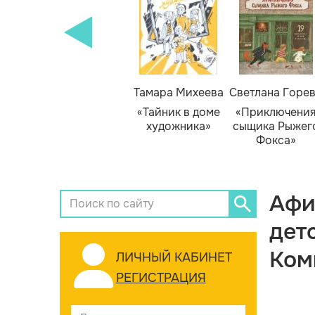
Тамара Михеева
Светлана Горе
«Тайник в доме
«Приключени
художника»
сыщика Рыжег
Фокса»
Афи
дет
Ком
ЛИЧНЫЙ КАБИНЕТ
РЕГИСТРАЦИЯ