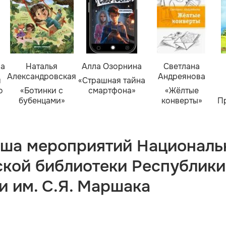
ва
Наталья
Алла Озорнина
Светлана
Александровская
Андреянова
я
«Страшная тайна
о
«Ботинки с
смартфона»
«Жёлтые
бубенцами»
конверты»
П
ша мероприятий Националь
ской библиотеки Республики
и им. С.Я. Маршака