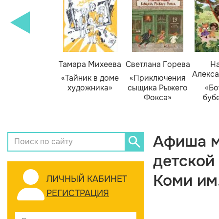
Тамара Михеева
Светлана Горева
На
Алекса
«Тайник в доме
«Приключения
художника»
сыщика Рыжего
«Бо
Фокса»
буб
Афиша м
детской
Коми им
ЛИЧНЫЙ КАБИНЕТ
РЕГИСТРАЦИЯ