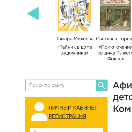
Тамара Михеева
Светлана Горе
«Тайник в доме
«Приключени
художника»
сыщика Рыжег
Фокса»
Афи
дет
Ком
ЛИЧНЫЙ КАБИНЕТ
РЕГИСТРАЦИЯ