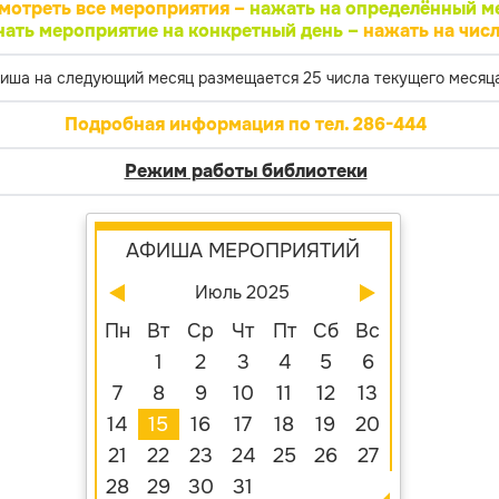
мотреть все мероприятия –
нажать на определённый м
нать мероприятие на конкретный день –
нажать на числ
иша на следующий месяц размещается 25 числа текущего месяца
Подробная информация по тел. 286-444
Режим работы библиотеки
АФИША МЕРОПРИЯТИЙ
Июль 2025
Пн
Вт
Ср
Чт
Пт
Сб
Вс
1
2
3
4
5
6
7
8
9
10
11
12
13
14
15
16
17
18
19
20
21
22
23
24
25
26
27
28
29
30
31