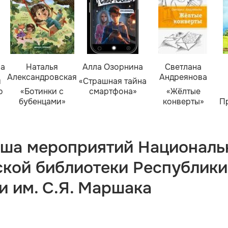
ва
Наталья
Алла Озорнина
Светлана
Александровская
Андреянова
я
«Страшная тайна
о
«Ботинки с
смартфона»
«Жёлтые
бубенцами»
конверты»
П
ша мероприятий Националь
ской библиотеки Республики
и им. С.Я. Маршака