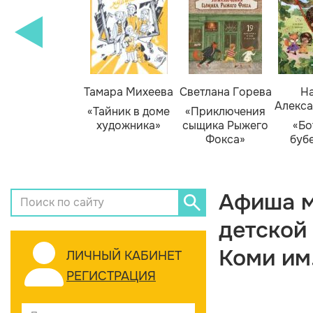
Тамара Михеева
Светлана Горева
На
Алекса
«Тайник в доме
«Приключения
художника»
сыщика Рыжего
«Бо
Фокса»
буб
Афиша м
детской
Коми им
ЛИЧНЫЙ КАБИНЕТ
РЕГИСТРАЦИЯ