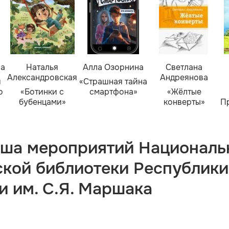
ва
Наталья
Алла Озорнина
Светлана
Александровская
Андреянова
я
«Страшная тайна
о
«Ботинки с
смартфона»
«Жёлтые
бубенцами»
конверты»
П
ша мероприятий Националь
ской библиотеки Республики
и им. С.Я. Маршака