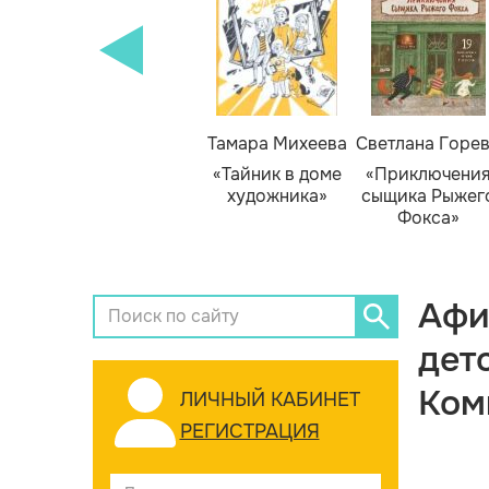
Тамара Михеева
Светлана Горе
«Тайник в доме
«Приключени
художника»
сыщика Рыжег
Фокса»
Афи
дет
Ком
ЛИЧНЫЙ КАБИНЕТ
РЕГИСТРАЦИЯ