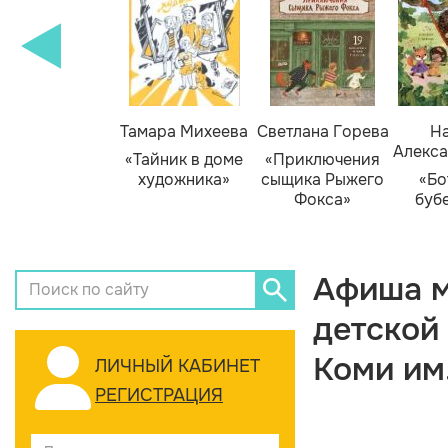
Тамара Михеева
Светлана Горева
На
Алекса
«Тайник в доме
«Приключения
художника»
сыщика Рыжего
«Бо
Фокса»
буб
Афиша м
детской
Коми им
ЛИЧНЫЙ КАБИНЕТ
РЕГИСТРАЦИЯ