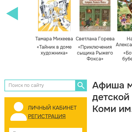
Тамара Михеева
Светлана Горева
На
Алекса
«Тайник в доме
«Приключения
художника»
сыщика Рыжего
«Бо
Фокса»
буб
Афиша м
детской
Коми им
ЛИЧНЫЙ КАБИНЕТ
РЕГИСТРАЦИЯ