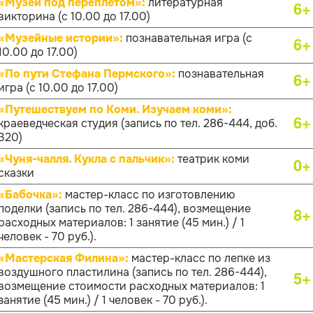
«Музей под переплётом»:
литературная
6+
викторина (с 10.00 до 17.00)
«Музейные истории»:
познавательная игра (с
6+
10.00 до 17.00)
«По пути Стефана Пермского»:
познавательная
6+
игра (с 10.00 до 17.00)
«Путешествуем по Коми. Изучаем коми»:
6+
краеведческая студия (запись по тел. 286-444, доб.
320)
«Чуня-чалля. Кукла с пальчик»:
театрик коми
0+
сказки
«Бабочка»:
мастер-класс по изготовлению
поделки (запись по тел. 286-444), возмещение
8+
расходных материалов: 1 занятие (45 мин.) / 1
человек - 70 руб.).
«Мастерская Филина»:
мастер-класс по лепке из
воздушного пластилина (запись по тел. 286-444),
5+
возмещение стоимости расходных материалов: 1
занятие (45 мин.) / 1 человек - 70 руб.).