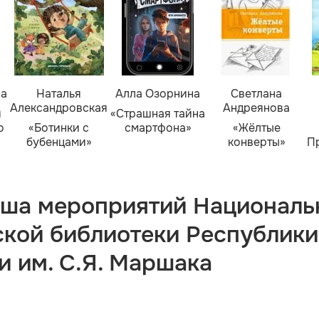
ва
Наталья
Алла Озорнина
Светлана
Александровская
Андреянова
я
«Страшная тайна
о
«Ботинки с
смартфона»
«Жёлтые
бубенцами»
конверты»
П
ша мероприятий Националь
ской библиотеки Республики
и им. С.Я. Маршака