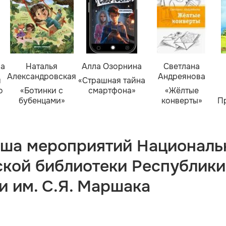
ва
Наталья
Алла Озорнина
Светлана
Александровская
Андреянова
я
«Страшная тайна
о
«Ботинки с
смартфона»
«Жёлтые
бубенцами»
конверты»
П
ша мероприятий Националь
ской библиотеки Республики
и им. С.Я. Маршака