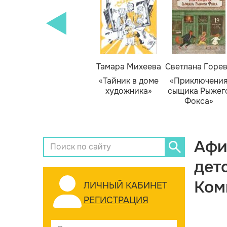
Тамара Михеева
Светлана Горе
«Тайник в доме
«Приключени
художника»
сыщика Рыжег
Фокса»
Афи
дет
Ком
ЛИЧНЫЙ КАБИНЕТ
РЕГИСТРАЦИЯ