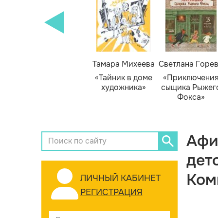
Тамара Михеева
Светлана Горе
«Тайник в доме
«Приключени
художника»
сыщика Рыжег
Фокса»
Афи
дет
Ком
ЛИЧНЫЙ КАБИНЕТ
РЕГИСТРАЦИЯ