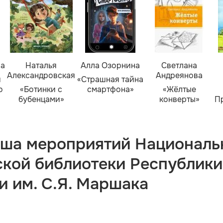
ва
Наталья
Алла Озорнина
Светлана
Александровская
Андреянова
я
«Страшная тайна
о
«Ботинки с
смартфона»
«Жёлтые
бубенцами»
конверты»
П
ша мероприятий Националь
ской библиотеки Республики
и им. С.Я. Маршака