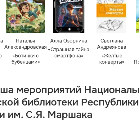
ва
Наталья
Алла Озорнина
Светлана
Александровская
Андреянова
я
«Страшная тайна
о
«Ботинки с
смартфона»
«Жёлтые
бубенцами»
конверты»
П
ша мероприятий Националь
ской библиотеки Республики
и им. С.Я. Маршака