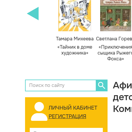
Тамара Михеева
Светлана Горе
«Тайник в доме
«Приключени
художника»
сыщика Рыжег
Фокса»
Афи
дет
Ком
ЛИЧНЫЙ КАБИНЕТ
РЕГИСТРАЦИЯ