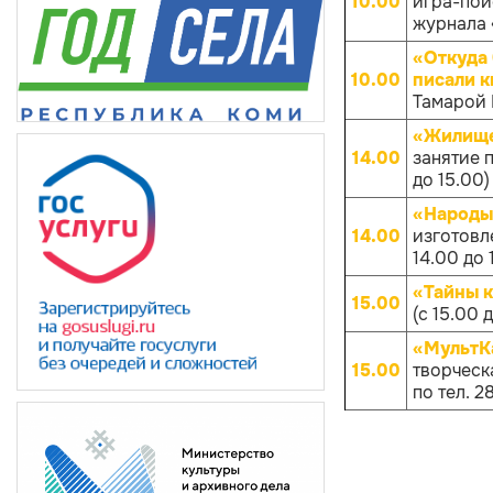
10.00
игра-пои
журнала «
«Откуда 
10.00
писали к
Тамарой 
«Жилище
14.00
занятие 
до 15.00)
«Народы
14.00
изготовл
14.00 до 
«Тайны 
15.00
(с 15.00 
«МультКа
15.00
творческа
по тел. 