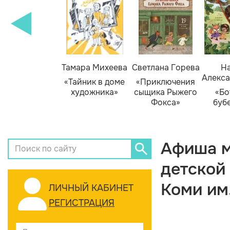
Тамара Михеева
Светлана Горева
На
Алекса
«Тайник в доме
«Приключения
художника»
сыщика Рыжего
«Бо
Фокса»
буб
Афиша м
детской
Коми им
ЛИЧНЫЙ КАБИНЕТ
РЕГИСТРАЦИЯ