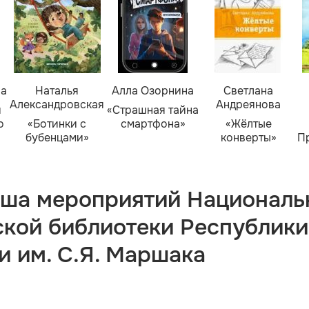
ва
Наталья
Алла Озорнина
Светлана
Александровская
Андреянова
я
«Страшная тайна
о
«Ботинки с
смартфона»
«Жёлтые
бубенцами»
конверты»
П
ша мероприятий Националь
ской библиотеки Республики
и им. С.Я. Маршака