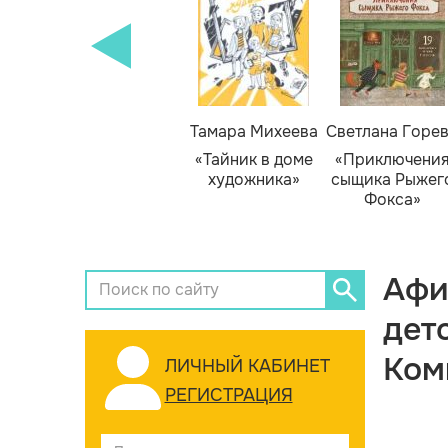
Тамара Михеева
Светлана Горе
«Тайник в доме
«Приключени
художника»
сыщика Рыжег
Фокса»
Афи
дет
Ком
ЛИЧНЫЙ КАБИНЕТ
РЕГИСТРАЦИЯ