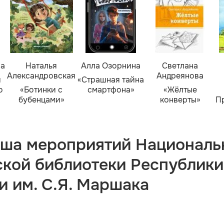
ва
Наталья
Алла Озорнина
Светлана
Александровская
Андреянова
я
«Страшная тайна
о
«Ботинки с
смартфона»
«Жёлтые
бубенцами»
конверты»
П
ша мероприятий Националь
ской библиотеки Республики
и им. С.Я. Маршака