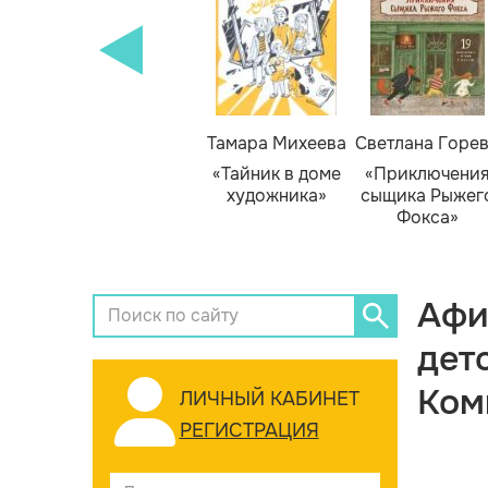
Тамара Михеева
Светлана Горе
«Тайник в доме
«Приключени
художника»
сыщика Рыжег
Фокса»
Афи
дет
Ком
ЛИЧНЫЙ КАБИНЕТ
РЕГИСТРАЦИЯ