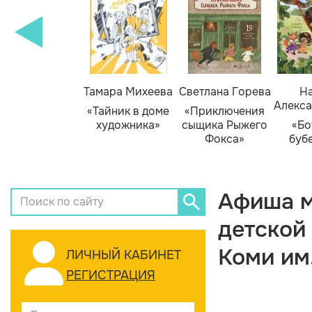
Тамара Михеева
Светлана Горева
На
Алекса
«Тайник в доме
«Приключения
художника»
сыщика Рыжего
«Бо
Фокса»
буб
Афиша м
детской
Коми им
ЛИЧНЫЙ КАБИНЕТ
РЕГИСТРАЦИЯ