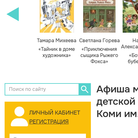
Тамара Михеева
Светлана Горева
На
Алекса
«Тайник в доме
«Приключения
художника»
сыщика Рыжего
«Бо
Фокса»
буб
Афиша м
детской
Коми им
ЛИЧНЫЙ КАБИНЕТ
РЕГИСТРАЦИЯ