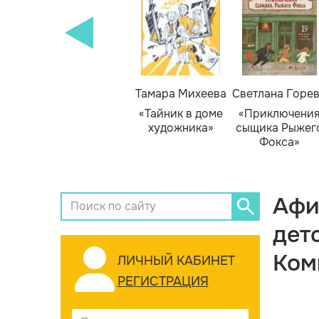
Тамара Михеева
Светлана Горе
«Тайник в доме
«Приключени
художника»
сыщика Рыжег
Фокса»
Афи
дет
Ком
ЛИЧНЫЙ КАБИНЕТ
РЕГИСТРАЦИЯ