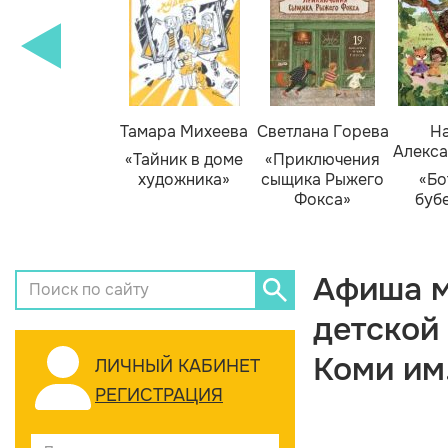
Тамара Михеева
Светлана Горева
На
Алекса
«Тайник в доме
«Приключения
художника»
сыщика Рыжего
«Бо
Фокса»
буб
Афиша м
детской
Коми им
ЛИЧНЫЙ КАБИНЕТ
РЕГИСТРАЦИЯ