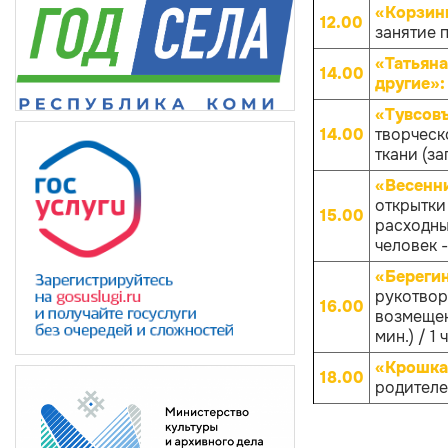
«Корзинк
12.00
занятие 
«Татьяна
14.00
другие»
«Тувсовъ
14.00
творческ
ткани (за
«Весенн
открытки
15.00
расходных
человек -
«Береги
рукотворн
16.00
возмещен
мин.) / 1 
«Крошка
18.00
родителей