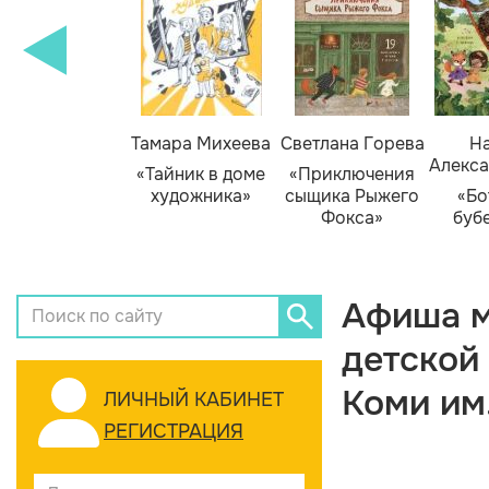
Тамара Михеева
Светлана Горева
На
Алекса
«Тайник в доме
«Приключения
художника»
сыщика Рыжего
«Бо
Фокса»
буб
Афиша м
детской
Коми им
ЛИЧНЫЙ КАБИНЕТ
РЕГИСТРАЦИЯ