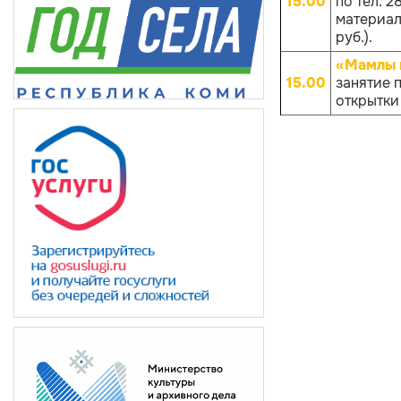
15.00
по тел. 
материало
руб.).
«Мамлы 
15.00
занятие 
открытки 