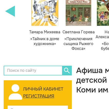
Тамара Михеева
Светлана Горева
На
Алекса
«Тайник в доме
«Приключения
художника»
сыщика Рыжего
«Бо
Фокса»
буб
Афиша м
детской
Коми им
ЛИЧНЫЙ КАБИНЕТ
РЕГИСТРАЦИЯ