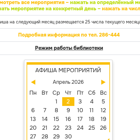
мотреть все мероприятия –
нажать на определённый м
нать мероприятие на конкретный день –
нажать на числ
иша на следующий месяц размещается 25 числа текущего месяца
Подробная информация по тел. 286-444
Режим работы библиотеки
АФИША МЕРОПРИЯТИЙ
Апрель 2026
Пн
Вт
Ср
Чт
Пт
Сб
Вс
1
2
3
4
5
6
7
8
9
10
11
12
13
14
15
16
17
18
19
20
21
22
23
24
25
26
27
28
29
30