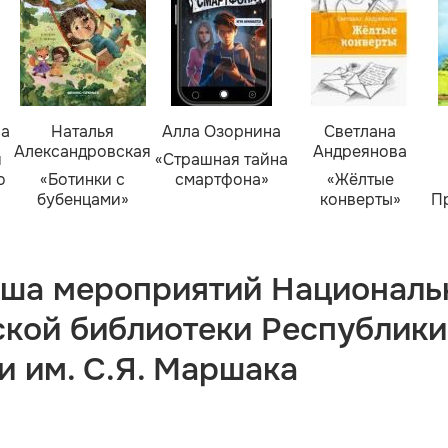
ва
Наталья
Алла Озорнина
Светлана
Александровская
Андреянова
я
«Страшная тайна
о
«Ботинки с
смартфона»
«Жёлтые
бубенцами»
конверты»
П
ша мероприятий Националь
ской библиотеки Республики
и им. С.Я. Маршака