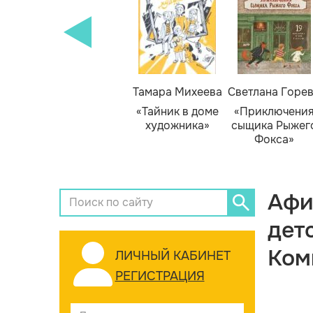
Тамара Михеева
Светлана Горе
«Тайник в доме
«Приключени
художника»
сыщика Рыжег
Фокса»
Афи
дет
Ком
ЛИЧНЫЙ КАБИНЕТ
РЕГИСТРАЦИЯ