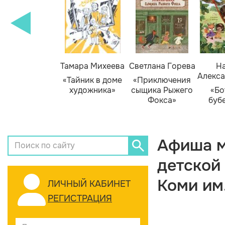
Тамара Михеева
Светлана Горева
На
Алекса
«Тайник в доме
«Приключения
художника»
сыщика Рыжего
«Бо
Фокса»
буб
Афиша м
детской
Коми им
ЛИЧНЫЙ КАБИНЕТ
РЕГИСТРАЦИЯ