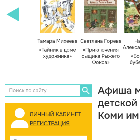
Тамара Михеева
Светлана Горева
На
Алекса
«Тайник в доме
«Приключения
художника»
сыщика Рыжего
«Бо
Фокса»
буб
Афиша м
детской
Коми им
ЛИЧНЫЙ КАБИНЕТ
РЕГИСТРАЦИЯ